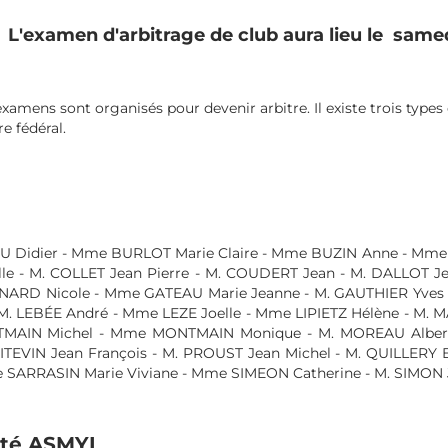
'examen d'arbitrage de club aura lieu le samedi 
s sont organisés pour devenir arbitre. Il existe trois types d'arbi
édéral.
dier - Mme BURLOT Marie Claire - Mme BUZIN Anne - Mme CHA
- M. COLLET Jean Pierre - M. COUDERT Jean - M. DALLOT Jea
icole - Mme GATEAU Marie Jeanne - M. GAUTHIER Yves - M. G
 LEBÉE André - Mme LEZE Joelle - Mme LIPIETZ Hélène - M. MAN
AIN Michel - Mme MONTMAIN Monique - M. MOREAU Albert 
EVIN Jean François - M. PROUST Jean Michel - M. QUILLERY Er
RASIN Marie Viviane - Mme SIMEON Catherine - M. SIMON Jacq
té ASMYL