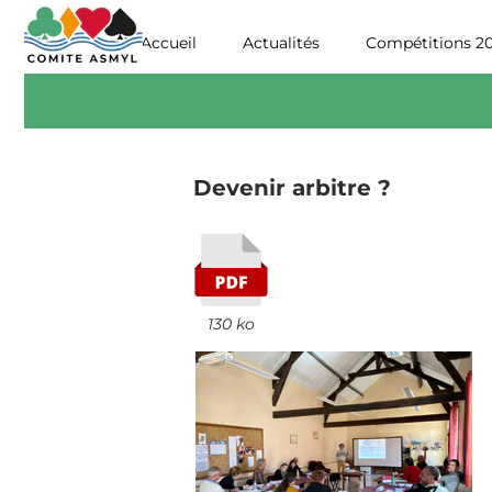
Accueil
Actualités
Compétitions 2026
Devenir arbitre ?
130 ko
S
J
A
v