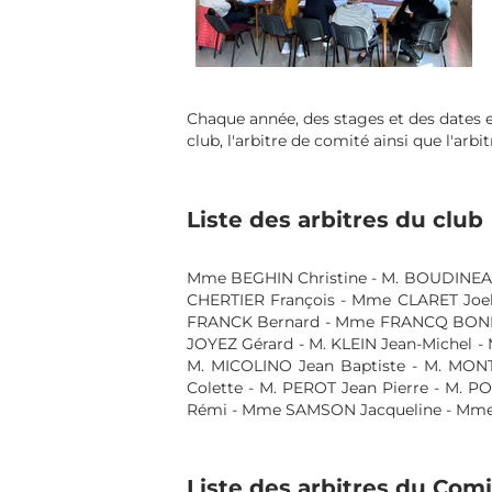
L
Chaque année, des stages et des dates examen
club, l'arbitre de comité ainsi que l'arbitre f
Liste des arbitres du club
Mme BEGHIN Christine - M. BOUDINEAU Di
CHERTIER François - Mme CLARET Joelle 
FRANCK Bernard - Mme FRANCQ BONNARD N
JOYEZ Gérard - M. KLEIN Jean-Michel - M.
M. MICOLINO Jean Baptiste - M. MONTM
Colette - M. PEROT Jean Pierre - M. POIT
Rémi - Mme SAMSON Jacqueline - Mme SAR
Liste des arbitres du Comi