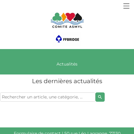
Actualités
Les dernières actualités
search
Formulaire de contact
| 50 rue Léo Lagrange, 77130