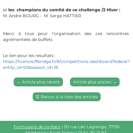
et
les champions du comité de ce challenge /2 Hiver :
M. André BOURG - M. Serge HATTIER
Merci à tous pour l'organisation des ces rencontres
agrémentées de buffets
Le lien pour les resultats :
https://licencie.ffbridge.fr/#/competitions-dashboard/federal?
entity_id=50&season_id=36
←
Article plus récent
Article plus ancien
→
☰
Retour à la liste des articles
Formulaire de contact
| 50 rue Léo Lagrange, 77130
Montereau-Fault-Yonne | 01 64 70 21 92