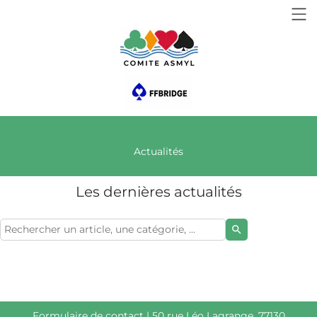
Actualités
Les dernières actualités
search
Formulaire de contact
| 50 rue Léo Lagrange, 77130