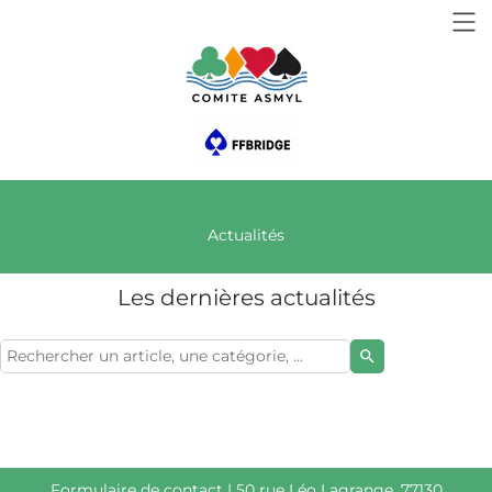
Actualités
Les dernières actualités
search
Formulaire de contact
| 50 rue Léo Lagrange, 77130