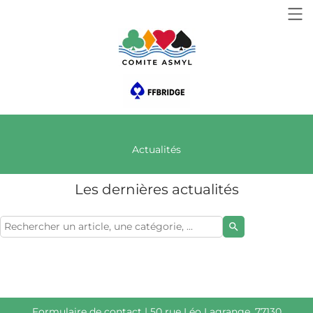
Actualités
Les dernières actualités
search
Formulaire de contact
| 50 rue Léo Lagrange, 77130