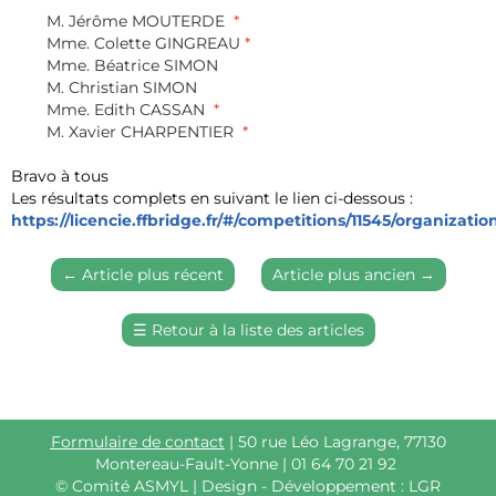
M. Jérôme MOUTERDE
*
Mme. Colette GINGREAU
*
Mme. Béatrice SIMON
M. Christian SIMON
Mme. Edith CASSAN
*
M. Xavier CHARPENTIER
*
Bravo à tous
Les résultats complets en suivant le lien ci-dessous :
https://licencie.ffbridge.fr/#/competitions/11545/organizati
←
Article plus récent
Article plus ancien
→
☰
Retour à la liste des articles
Formulaire de contact
| 50 rue Léo Lagrange, 77130
Montereau-Fault-Yonne | 01 64 70 21 92
©
Comité ASMYL | Design - Développement : LGR