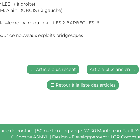
 ( à droite)
lain DUBOIS ( à gauche)
a 4ieme paire du jour ...LES 2 BARBECUES !!!
r de nouveaux exploits bridgesques
←
Article plus récent
Article plus ancien
→
☰
Retour à la liste des articles
e de contact
| 50 rue Léo Lagrange, 77130 Montereau-Fault-Yonne
©
Comité ASMYL | Design - Développement : LGR Communica