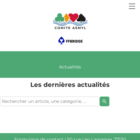
Actualités
Les dernières actualités
search
Formulaire de contact
| 50 rue Léo Lagrange, 77130