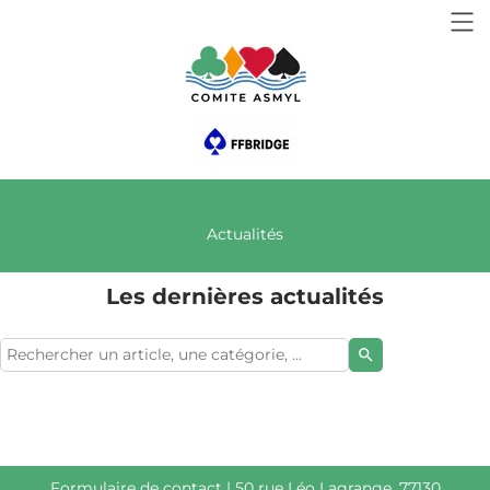
Actualités
Les dernières actualités
search
Formulaire de contact
| 50 rue Léo Lagrange, 77130